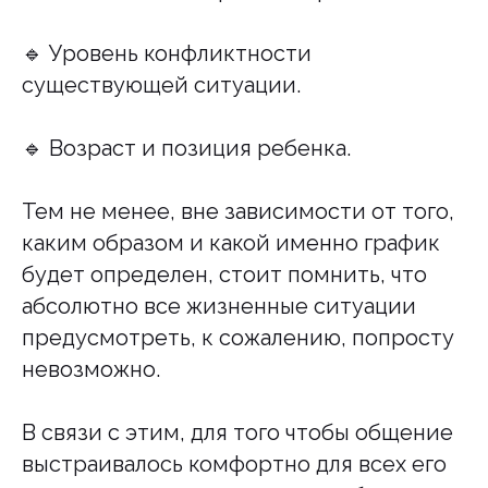
🔹 Уровень конфликтности
существующей ситуации.
🔹 Возраст и позиция ребенка.
Тем не менее, вне зависимости от того,
каким образом и какой именно график
будет определен, стоит помнить, что
абсолютно все жизненные ситуации
предусмотреть, к сожалению, попросту
невозможно.
Екатерина Акатова
Семейный юрист, эксперт в области
семейного права (ИНН 772855686201)
В связи с этим, для того чтобы общение
выстраивалось комфортно для всех его
Разделы
Контакты