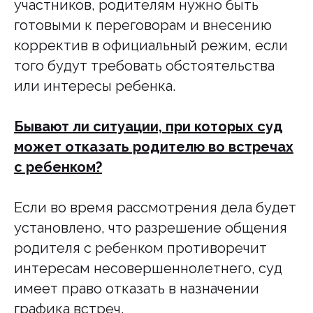
участников, родителям нужно быть
+7 (925) 900-24-29
Обо мне
готовыми к переговорам и внесению
yuristakatova@mail.ru
Услуги
корректив в официальный режим, если
Этапы работы
г. Москва
Пн-Пт, с 10:00 до 19:00
Отзывы
того будут требовать обстоятельства
Цены
или интересы ребенка.
Полезные материалы
Блог
Бывают ли ситуации, при которых суд
может отказать родителю во встречах
5/5 Отзовик.ру
5/5 Vk.com
с ребенком?
Юрист Екатерина Акатова.
Работаю в семейном праве
с 2010 года
.
Если во время рассмотрения дела будет
установлено, что разрешение общения
Правовые документы сайта
родителя с ребенком противоречит
интересам несовершеннолетнего, суд
имеет право отказать в назначении
графика встреч.