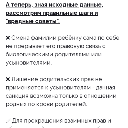
А теперь, зная исходные данные,
рассмотрим правильные шаги и
"вредные советы".
❌️ Смена фамилии ребёнку сама по себе
не прерывает его правовую связь с
биологическими родителями или
усыновителями.
❌️ Лишение родительских прав не
применяется к усыновителям - данная
Екатерина Акатова
санкция возможна только в отношении
Семейный юрист, эксперт в области
семейного права (ИНН 772855686201)
родных по крови родителей.
Разделы
Контакты
✅️ Для прекращения взаимных прав и
+7 (925) 900-24-29
Обо мне