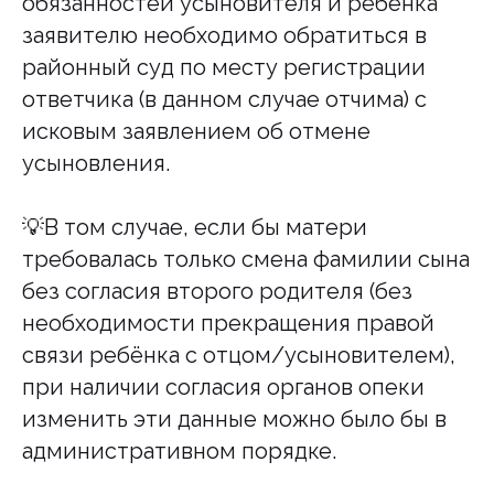
обязанностей усыновителя и ребенка
yuristakatova@mail.ru
Услуги
заявителю необходимо обратиться в
Этапы работы
г. Москва
Пн-Пт, с 10:00 до 19:00
Отзывы
районный суд по месту регистрации
Цены
ответчика (в данном случае отчима) с
Полезные материалы
исковым заявлением об отмене
Блог
усыновления.
5/5 Отзовик.ру
5/5 Vk.com
💡В том случае, если бы матери
требовалась только смена фамилии сына
Юрист Екатерина Акатова.
Работаю в семейном праве
с 2010 года
.
без согласия второго родителя (без
необходимости прекращения правой
Правовые документы сайта
связи ребёнка с отцом/усыновителем),
при наличии согласия органов опеки
изменить эти данные можно было бы в
административном порядке.