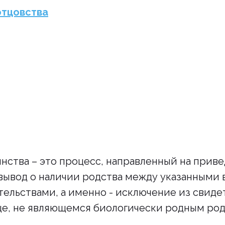
отцовства
нства – это процесс, направленный на прив
ывод о наличии родства между указанными в
льствами, а именно - исключение из свиде
ице, не являющемся биологически родным ро