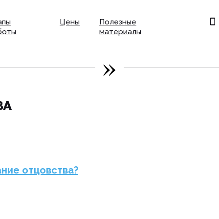
Цены
Полезные
+7 (925) 900-
материалы
»
ВА
ание отцовства?